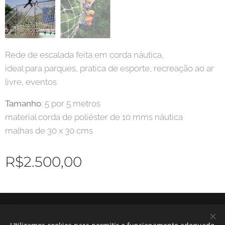
Rede de escalada feita em corda náutica,
ideal para parques, pratica de esporte, recreação ao ar
livre, eventos
Tamanho
: 5 por 5 metros
material corda de poliéster de 10 mms náutica
malhas de 30 x 30 cms
R$
2.500,00
© 2024 custom corde Todos os direitos reser#vados.