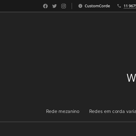
CustomCorde
11 967
W
Rede mezanino
Redes em corda vari