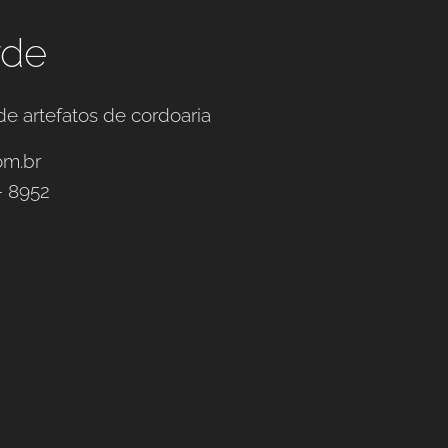
rde
de artefatos de cordoaria
om.br
- 8952